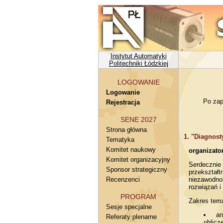
Instytut Automatyki
Politechniki Łódzkiej
LOGOWANIE
Logowanie
Po zap
Rejestracja
SENE 2027
Strona główna
1. "Diagnost
Tematyka
Komitet naukowy
organizato
Komitet organizacyjny
Serdecznie
Sponsor strategiczny
przekształt
Recenzenci
niezawodno
rozwiązań i
PROGRAM
Zakres tema
Sesje specjalne
a
Referaty plenarne
oblicz