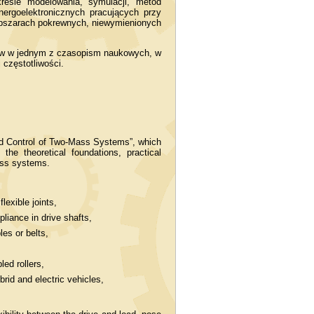
esie modelowania, symulacji, metod
nergoelektronicznych pracujących przy
obszarach pokrewnych, niewymienionych
łów w jednym z czasopism naukowych, w
 częstotliwości.
 Control of Two-Mass Systems”, which
he theoretical foundations, practical
mass systems.
lexible joints,
liance in drive shafts,
es or belts,
ed rollers,
brid and electric vehicles,