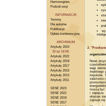
Harmonogram
wyk
Podział sesji
sys
INFORMACJE
str
Terminy
int
Dla autorów
pra
Publikacje
wy
Opłata konferencyjna
intelig
ARCHIWUM
Artykuły 2023
2. "Przekszt
30 lat SENE
organizato
Artykuły 2022
Artykuły 2019
Nowe przyr
częstotliwo
Artykuły 2017
wagi eleme
Artykuły 2015
miękkiego 
Artykuły 2013
impulsów. 
zależności 
Artykuły 2011
przesunięc
energoelek
SENE 2023
muszą być 
SENE 2022
i napięcia
okazuje się
SENE 2019
zajmuje się
SENE 2017