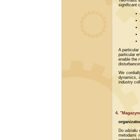
Two-mass sy
significant 
A particula
particular 
enable the r
disturbances
We cordiall
dynamics, a
industry col
4. "Magazyno
organizator
Do udziału 
metodami m
energoelek