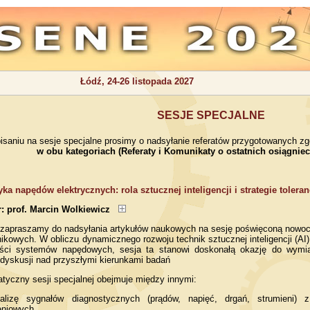
Łódź, 24-26 listopada 2027
SESJE SPECJALNE
isaniu na sesje specjalne prosimy o nadsyłanie referatów przygotowanych 
w obu kategoriach (Referaty i Komunikaty o ostatnich osiągnie
yka napędów elektrycznych: rola sztucznej inteligencji i strategie tolera
r: prof. Marcin Wolkiewicz
 zapraszamy do nadsyłania artykułów naukowych na sesję poświęconą now
nikowych. W obliczu dynamicznego rozwoju technik sztucznej inteligencji (
ści systemów napędowych, sesja ta stanowi doskonałą okazję do wymian
 dyskusji nad przyszłymi kierunkami badań
tyczny sesji specjalnej obejmuje między innymi:
nalizę sygnałów diagnostycznych (prądów, napięć, drgań, strumieni
eniowych,