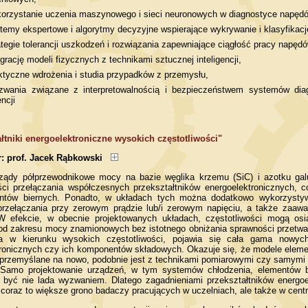
orzystanie uczenia maszynowego i sieci neuronowych w diagnostyce napędó
temy ekspertowe i algorytmy decyzyjne wspierające wykrywanie i klasyfikac
ategie tolerancji uszkodzeń i rozwiązania zapewniające ciągłość pracy napędó
egrację modeli fizycznych z technikami sztucznej inteligencji,
ktyczne wdrożenia i studia przypadków z przemysłu,
zwania związane z interpretowalnością i bezpieczeństwem systemów dia
encji
ałtniki energoelektroniczne wysokich częstotliwości"
r: prof. Jacek Rąbkowski
ządy półprzewodnikowe mocy na bazie węglika krzemu (SiC) i azotku ga
ści przełączania współczesnych przekształtników energoelektronicznych, c
ntów biernych. Ponadto, w układach tych można dodatkowo wykorzystywa
przełączania przy zerowym prądzie lub/i zerowym napięciu, a także zaaw
W efekcie, w obecnie projektowanych układach, częstotliwości mogą os
od zakresu mocy znamionowych bez istotnego obniżania sprawności przetwar
ia w kierunku wysokich częstotliwości, pojawia się cała gama nowyc
tronicznych czy ich komponentów składowych. Okazuje się, że modele eleme
przemyślane na nowo, podobnie jest z technikami pomiarowymi czy samymi u
. Samo projektowanie urządzeń, w tym systemów chłodzenia, elementów 
 być nie lada wyzwaniem. Dlatego zagadnieniami przekształtników energoel
 coraz to większe grono badaczy pracujących w uczelniach, ale także w cen