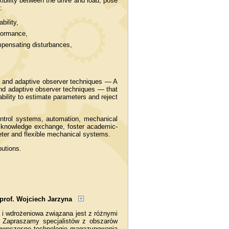
bility between the drive and load, pose
:
bility,
rformance,
mpensating disturbances,
ed and adaptive observer techniques — A
and adaptive observer techniques — that
ability to estimate parameters and reject
control systems, automation, mechanical
or knowledge exchange, foster academic-
meter and flexible mechanical systems.
butions.
, prof. Wojciech Jarzyna
i wdrożeniowa związana jest z różnymi
ą. Zapraszamy specjalistów z obszarów
 nowoczesne technologie magazynowania