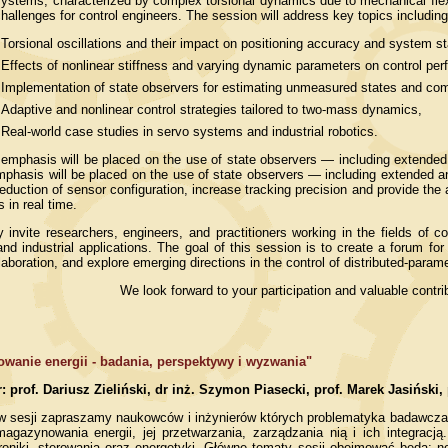
stems, characterized by complex torsional dynamics due to mechanical flexi
challenges for control engineers. The session will address key topics including
Torsional oscillations and their impact on positioning accuracy and system sta
Effects of nonlinear stiffness and varying dynamic parameters on control pe
Implementation of state observers for estimating unmeasured states and co
Adaptive and nonlinear control strategies tailored to two-mass dynamics,
Real-world case studies in servo systems and industrial robotics.
r emphasis will be placed on the use of state observers — including extend
emphasis will be placed on the use of state observers — including extended 
eduction of sensor configuration, increase tracking precision and provide the 
 in real time.
y invite researchers, engineers, and practitioners working in the fields of 
nd industrial applications. The goal of this session is to create a forum f
laboration, and explore emerging directions in the control of distributed-para
We look forward to your participation and valuable contri
wanie energii - badania, perspektywy i wyzwania"
: prof. Dariusz Zieliński, dr inż. Szymon Piasecki, prof. Marek Jasiński
w sesji zapraszamy naukowców i inżynierów których problematyka badawcza 
agazynowania energii, jej przetwarzania, zarządzania nią i ich integracj
troniki, sterowania oraz energetyki. Główne tematy sesji obejmować będą: