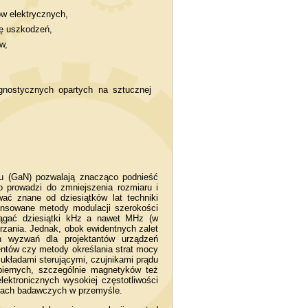
w elektrycznych,
ję uszkodzeń,
w,
gnostycznych opartych na sztucznej
lu (GaN) pozwalają znacząco podnieść
o prowadzi do zmniejszenia rozmiaru i
ć znane od dziesiątków lat techniki
ansowane metody modulacji szerokości
iągać dziesiątki kHz a nawet MHz (w
zania. Jednak, obok ewidentnych zalet
h wyzwań dla projektantów urządzeń
ntów czy metody określania strat mocy
kładami sterującymi, czujnikami prądu
biernych, szczególnie magnetyków też
ektronicznych wysokiej częstotliwości
trach badawczych w przemyśle.