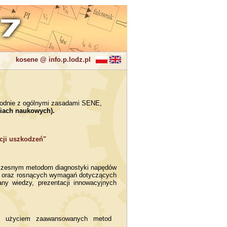
kosene @ info.p.lodz.pl
zgodnie z ogólnymi zasadami SENE,
ciach naukowych).
ncji uszkodzeń"
oczesnym metodom diagnostyki napędów
AI) oraz rosnących wymagań dotyczących
y wiedzy, prezentacji innowacyjnych
) z użyciem zaawansowanych metod