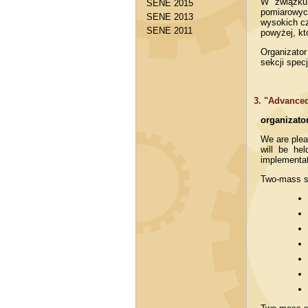
W związku
SENE 2015
pomiarowyc
SENE 2013
wysokich c
SENE 2011
powyżej, kt
Organizator
sekcji spec
3. "Advance
organizato
We are pleas
will be he
implementat
Two-mass sy