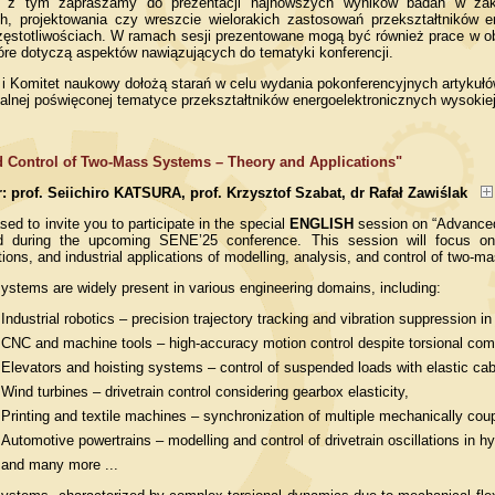
 z tym zapraszamy do prezentacji najnowszych wyników badań w zakr
h, projektowania czy wreszcie wielorakich zastosowań przekształtników e
zęstotliwościach. W ramach sesji prezentowane mogą być również prace w 
óre dotyczą aspektów nawiązujących do tematyki konferencji.
 i Komitet naukowy dołożą starań w celu wydania pokonferencyjnych artyku
jalnej poświęconej tematyce przekształtników energoelektronicznych wysokiej
d Control of Two-Mass Systems – Theory and Applications"
r: prof. Seiichiro KATSURA, prof. Krzysztof Szabat, dr Rafał Zawiślak
ed to invite you to participate in the special
ENGLISH
session on “Advanced
ld during the upcoming SENE’25 conference. This session will focus on t
ions, and industrial applications of modelling, analysis, and control of two-
stems are widely present in various engineering domains, including:
Industrial robotics – precision trajectory tracking and vibration suppression in f
CNC and machine tools – high-accuracy motion control despite torsional comp
Elevators and hoisting systems – control of suspended loads with elastic cabl
Wind turbines – drivetrain control considering gearbox elasticity,
Printing and textile machines – synchronization of multiple mechanically coupl
Automotive powertrains – modelling and control of drivetrain oscillations in hy
and many more ...