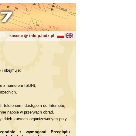
kosene @ info.p.lodz.pl
 i obejmuje:
zne z numerem ISBN),
przednich,
t, telefonem i dostępem do Internetu,
imne napoje w przerwach obrad,
ystkich kursach organizowanych przy
 zgodnie z wymogami Przeglądu