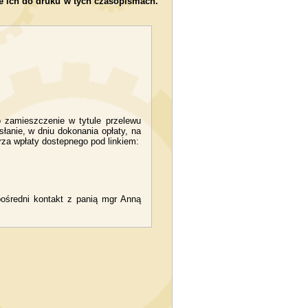
 ich do druku w tych czasopismach.
 zamieszczenie w tytule przelewu
słanie, w dniu dokonania opłaty, na
rza wpłaty dostepnego pod linkiem:
pośredni kontakt z panią mgr Anną