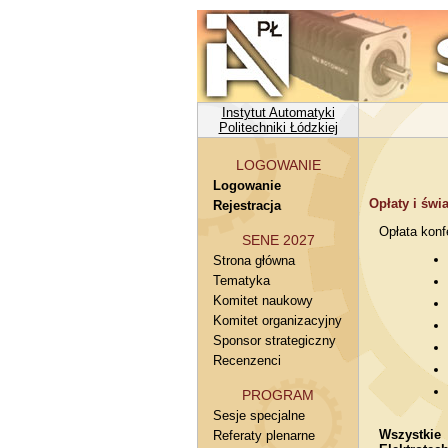
Instytut Automatyki
Politechniki Łódzkiej
LOGOWANIE
Logowanie
Opłaty i świ
Rejestracja
Opłata konf
SENE 2027
Strona główna
Tematyka
Komitet naukowy
Komitet organizacyjny
Sponsor strategiczny
Recenzenci
PROGRAM
Sesje specjalne
Wszystki
Referaty plenarne