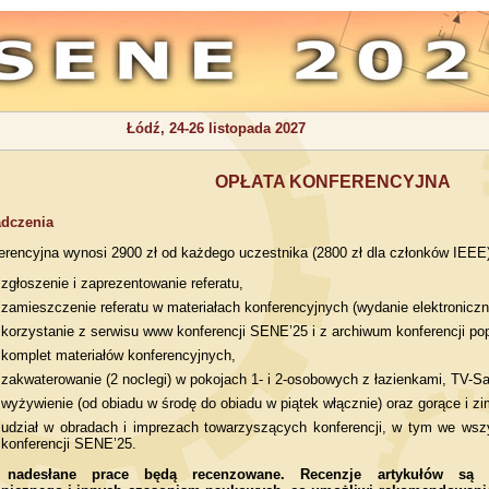
Łódź, 24-26 listopada 2027
OPŁATA KONFERENCYJNA
adczenia
erencyjna wynosi 2900 zł od każdego uczestnika (2800 zł dla członków IEEE)
zgłoszenie i zaprezentowanie referatu,
zamieszczenie referatu w materiałach konferencyjnych (wydanie elektronic
korzystanie z serwisu www konferencji SENE’25 i z archiwum konferencji po
komplet materiałów konferencyjnych,
zakwaterowanie (2 noclegi) w pokojach 1- i 2-osobowych z łazienkami, TV-Sa
wyżywienie (od obiadu w środę do obiadu w piątek włącznie) oraz gorące i z
udział w obradach i imprezach towarzyszących konferencji, w tym we wsz
konferencji SENE’25.
e nadesłane prace będą recenzowane. Recenzje artykułów są