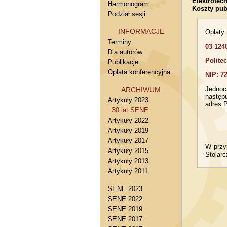
Elektrotec
Harmonogram
Koszty pub
Podział sesji
INFORMACJE
Opłaty 
Terminy
03 124
Dla autorów
Polite
Publikacje
Opłata konferencyjna
NIP: 7
Jednoc
ARCHIWUM
następ
Artykuły 2023
adres 
30 lat SENE
Artykuły 2022
Artykuły 2019
Artykuły 2017
W przy
Artykuły 2015
Stolar
Artykuły 2013
Artykuły 2011
SENE 2023
SENE 2022
SENE 2019
SENE 2017