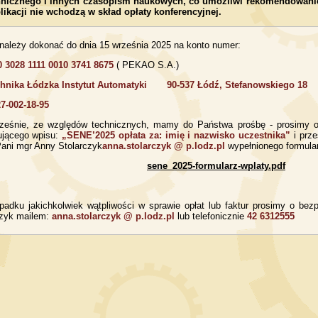
hnicznego i innych czasopism naukowych, co umożliwi rekomendowanie
likacji nie wchodzą w skład opłaty konferencyjnej.
należy dokonać do dnia 15 września 2025 na konto numer:
0 3028 1111 0010 3741 8675
( PEKAO S.A.)
chnika Łódzka Instytut Automatyki 90-537 Łódź, Stefanowskiego 18
27-002-18-95
ześnie, ze względów technicznych, mamy do Państwa prośbę - prosimy o
ującego wpisu:
„SENE’2025 opłata za: imię i nazwisko uczestnika”
i prze
Pani mgr Anny Stolarczyk
anna.stolarczyk @ p.lodz.pl
wypełnionego formula
sene_2025-formularz-wplaty.pdf
padku jakichkolwiek wątpliwości w sprawie opłat lub faktur prosimy o bez
czyk mailem:
anna.stolarczyk @ p.lodz.pl
lub telefonicznie
42 6312555