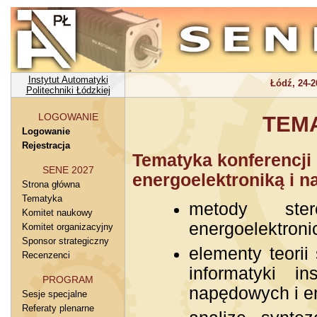
Instytut Automatyki
Łódź, 24-2
Politechniki Łódzkiej
LOGOWANIE
TEM
Logowanie
Rejestracja
Tematyka konferencji
SENE 2027
energoelektroniką i 
Strona główna
Tematyka
metody ste
Komitet naukowy
energoelektron
Komitet organizacyjny
Sponsor strategiczny
elementy teorii 
Recenzenci
informatyki i
PROGRAM
napędowych i e
Sesje specjalne
Referaty plenarne