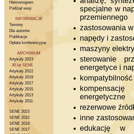
analizę, synte
Harmonogram
specjalne w nap
Podział sesji
przemiennego
INFORMACJE
Terminy
zastosowania w
Dla autorów
napędy i zastos
Publikacje
Opłata konferencyjna
maszyny elektr
ARCHIWUM
sterowanie p
Artykuły 2023
30 lat SENE
energetyce i na
Artykuły 2022
kompatybilność
Artykuły 2019
Artykuły 2017
kompensację
Artykuły 2015
Artykuły 2013
energetyczne
Artykuły 2011
rezerwowe źródł
SENE 2023
inne zastosowan
SENE 2022
SENE 2019
edukację w z
SENE 2017